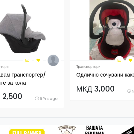
ртери
Транспортери
вам транспортер/
Одлично сочувани как
те за кола
МКД 3,000
акуван
5
 2,500
5 Yrs ago