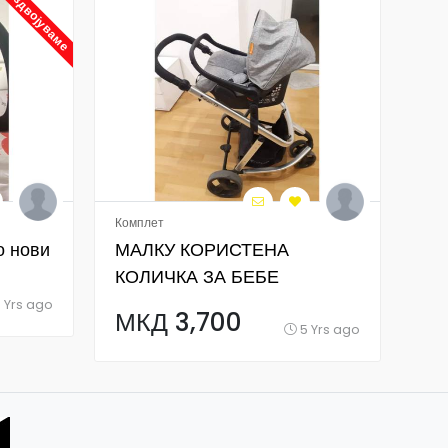
Издвојуваме
Комплет
Лет
о нови
МАЛКУ КОРИСТЕНА
Ле
КОЛИЧКА ЗА БЕБЕ
М
 Yrs ago
МКД 3,700
5 Yrs ago