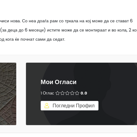
иси нова. Со неа доаѓа рам со тркала на кој може да се стават 6
(за деца до 6 месеци) истите може да се монтираат и во кола, 2 к
од кога ќе почнат сами да седат.
Мои Огласи
1 Оглас
0.0
Погледни Профил