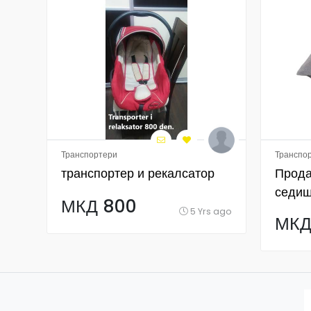
Транспортери
Транспо
транспортер и рекалсатор
Прода
седиш
МКД 800
неотп
5 Yrs ago
МКД