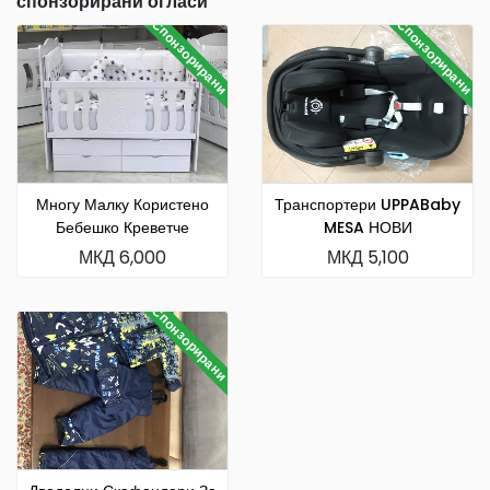
спонзорирани огласи
Спонзорирани
Спонзорирани
Многу Малку Користено
Транспортери UPPABaby
Бебешко Креветче
MESA НОВИ
МКД 6,000
МКД 5,100
Спонзорирани