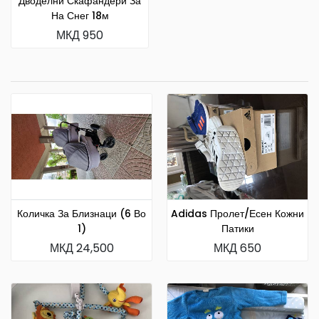
Дводелни Скафандери За
На Снег 18м
МКД 950
Количка За Близнаци (6 Во
Adidas Пролет/есен Кожни
1)
Патики
МКД 24,500
МКД 650