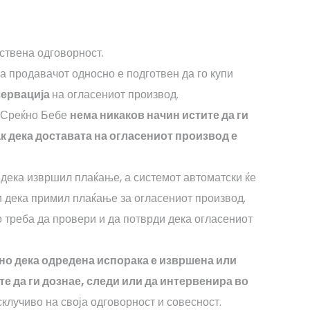
ствена одговорност.
на продавачот односно е подготвен да го купи
зервација
на огласениот производ.
и Среќно Бебе
нема никаков начин истите да ги
к дека доставата на огласениот производ е
 дека извршил плаќање, а системот автоматски ќе
и дека примил плаќање за огласениот производ.
 треба да провери и да потврди дека огласениот
но дека одредена испорака е извршена или
е да ги дознае, следи или да интервенира во
клучиво на своја одговорност и совесност.