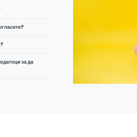
?
 огласите?
с?
одатоци за да