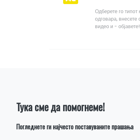
Одберете го типот 
одговара, внесете
видео и - објавете
Тука сме да помогнеме!
Погледнете ги најчесто поставуваните прашања