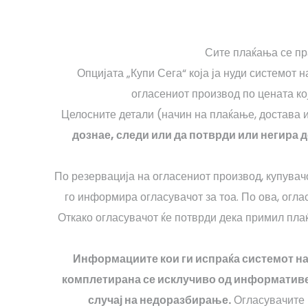
Сите плаќања се пр
Опцијата „Купи Сега“ која ја нуди системот 
огласениот производ по цената ко
Целосните детали (начин на плаќање, достава и
дознае, следи или да потврди или негира 
По резервација на огласениот производ, купувач
го информира огласувачот за тоа. По ова, огл
Откако огласувачот ќе потврди дека примил пла
Информациите кои ги испраќа системот на
комплетирана се исклучиво од информативен 
случај на недоразбирање.
Огласувачите и