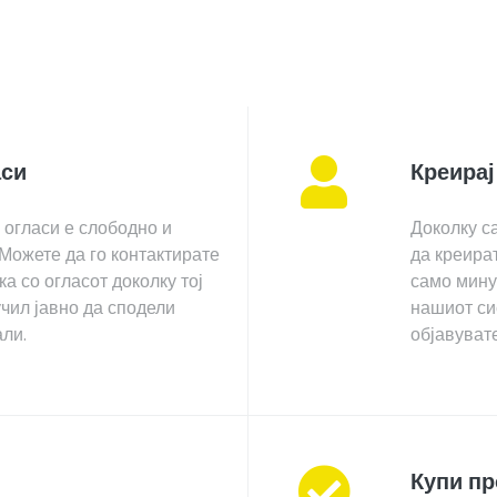
аси
Креира
 огласи е слободно и
Доколку са
 Можете да го контактирате
да креира
ка со огласот доколку тој
само минут
чил јавно да сподели
нашиот сис
али.
објавувате
Купи п