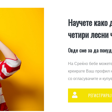
Научете како 
четири лесни 
Овде сме за да понуд
На Среќно бебе можете 
креирате Ваш профил ни
со огласувачите и купу
РЕГИСТРИРАЈ