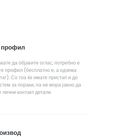
ј профил
кате да објавите оглас, потребно е
те профил (бесплатно е, а одзема
а!). Со тоа ќе имате пристап и до
тем за пораки, па не мора јавно да
 лични контакт детали.
роизвод