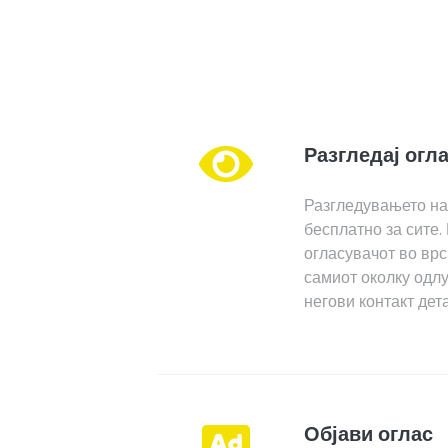
Разгледај огл
Разгледувањето на
бесплатно за сите.
огласувачот во врс
самиот околку одлу
негови контакт дет
Објави оглас