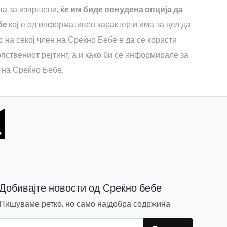
тва за извршени,
ќе им биде понудена опција да
ебе
кој е од информативен карактер и има за цел да
 на секој член на Среќно Бебе е да се користи
опствениот рејтинг, а и како би се информирале за
 на Среќно Бебе.
Добивајте новости од Среќно бебе
Пишуваме ретко, но само најдобра содржина.