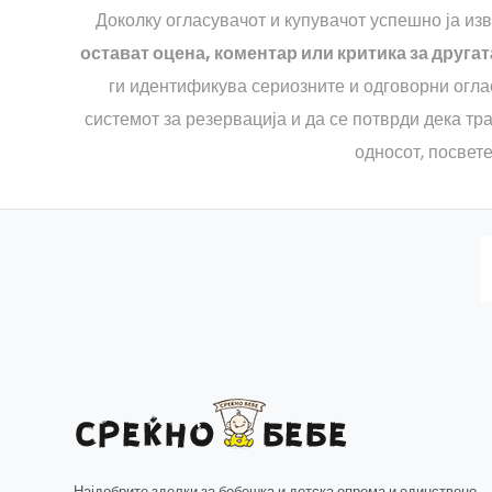
Доколку огласувачот и купувачот успешно ја из
остават оцена, коментар или критика за другат
ги идентификува сериозните и одговорни оглас
системот за резервација и да се потврди дека тра
односот, посвет
Најдобрите зделки за бебешка и детска опрема и единствено