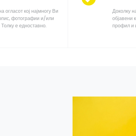
на огласот кој најмногу Ви
Доколку на
 опис, фотографии и/или
објавени 
! Толку е едноставно.
профил и 