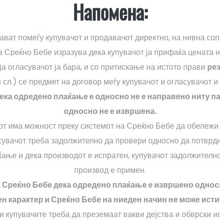
Напомена:
ават помеѓу купувачот и продавачот директно, на нивна соп
на Среќно Бебе изразува дека купувачот ја прифаќа цената 
ја огласувачот ја бара, и со притискање на истото прави
ре
 сл.) се предмет на договор меѓу купувачот и огласувачот 
дека одредено плаќање е односно не е направено ниту па
односно не е извршена.
от има можност преку системот на Среќно Бебе да обележи
асувачот треба задолжително да провери односно да потврд
ќање и дека производот е испратен, купувачот задолжително
производ е примен.
 Среќно Бебе дека одредено плаќање е извршено однос
карактер и Среќно Бебе на ниеден начин не може истит
 купувачите треба да преземаат вакви дејства и обврски ис