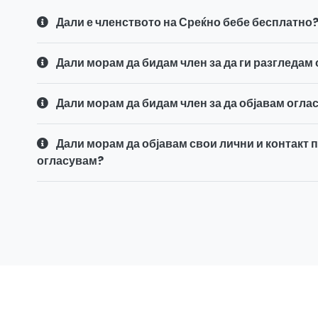
Дали е членството на Среќно бебе бесплатно
Дали морам да бидам член за да ги разгледам
Дали морам да бидам член за да објавам огла
Дали морам да објавам свои лични и контакт п
огласувам?