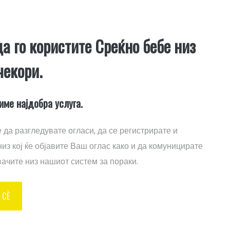
да го користите Среќно бебе низ
чекори.
име најдобра услуга.
да разгледувате огласи, да се регистрирате и
з кој ќе објавите Ваш оглас како и да комуницирате
вачите низ нашиот систем за пораки.
 СЀ