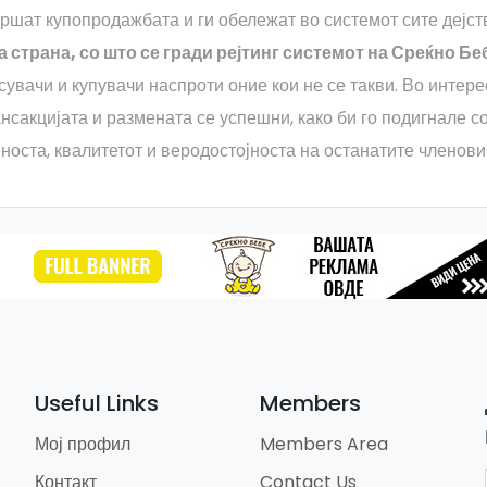
вршат купопродажбата и ги обележат во системот сите дејс
а страна, со што се гради рејтинг системот на Среќно Б
увачи и купувачи наспроти оние кои не се такви. Во интерес
нсакцијата и размената се успешни, како би го подигнале с
еноста, квалитетот и веродостојноста на останатите членови
Useful Links
Members
Мој профил
Members Area
Контакт
Contact Us