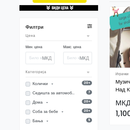
Филтри
Цена
Мин. цена
Макс. цена
МКД
МКД
Категорија
Играчки
Музич
20+
Колички
Над К
7
Седишта за автомобил
МК
20+
Дома
20+
1,10
Соба за бебе
5
Бања
16