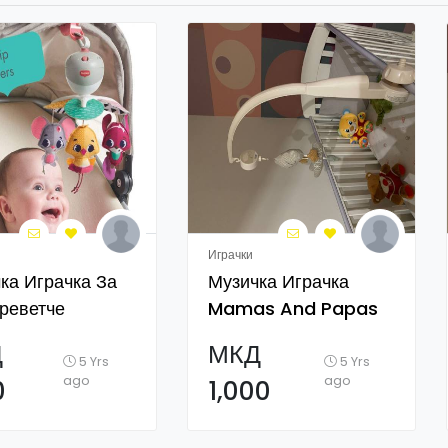
Играчки
ка Играчка За
Музичка Играчка
реветче
Mamas And Papas
Д
МКД
5 Yrs
5 Yrs
ago
ago
0
1,000