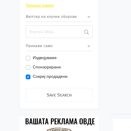
За надвор
Прикажи повеќе
3
Играчки
Филтер на клучни зборови
50+
Облека
4
За мама
Прикажи само
Издвојуваме
Спонзорирани
Сокриј продадени
Save Search