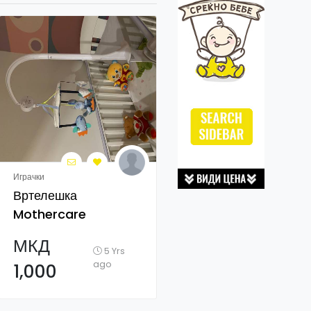
Играчки
Вртелешка
Mothercare
МКД
5 Yrs
ago
1,000