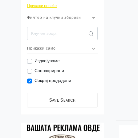
За надвор
Прикажи повеќе
9
Играчки
Филтер на клучни зборови
1
Облека
4
За мама
Прикажи само
Издвојуваме
Спонзорирани
Сокриј продадени
Save Search