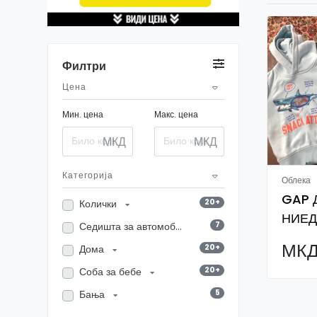
Филтри
Цена
Мин. цена
Макс. цена
МКД
МКД
Категорија
Облека
GAP 
20+
Колички
НИЕ
7
Седишта за автомобил
Необ
МКД
20+
Дома
20+
Соба за бебе
5
Бања
16