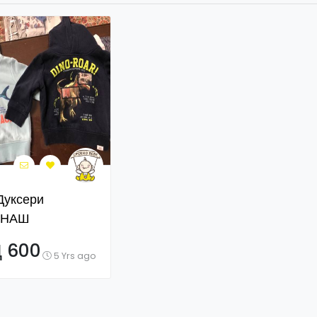
Дуксери
ДНАШ
лечени
 600
5 Yrs ago