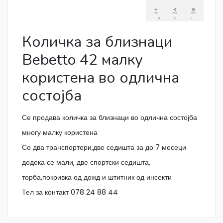
Количка за близнаци
Bebetto 42 малку
користена во одлична
состојба
Се продава количка за близнаци во одлична состојба
многу малку користена
Со два транспортери,две седишта за до 7 месеци
додека се мали, две спортски седишта,
торба,покривка од дожд и штитник од инсекти
Тел за контакт 078 24 88 44