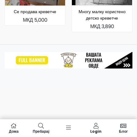
Се продава креветче
Многу малку користено
детско креветче
МКД 5,000
МКД 3,890
Дома
Пребарај
Login
Блог