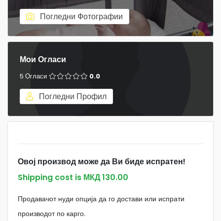
Погледни Фотографии
Мои Огласи
5 Огласи
0.0
Погледни Профил
Овој производ може да Ви биде испратен!
Shipping cost is МКД 130.00
Продавачот нуди опција да го достави или испрати
производот по карго.