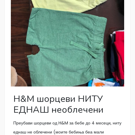
H&M шорцеви НИТУ
ЕДНАШ необлечени
Преубави шорцеви од H&M за бебе до 4 месеци, ниту
еднаш не облечени (моите бебиња беа мали