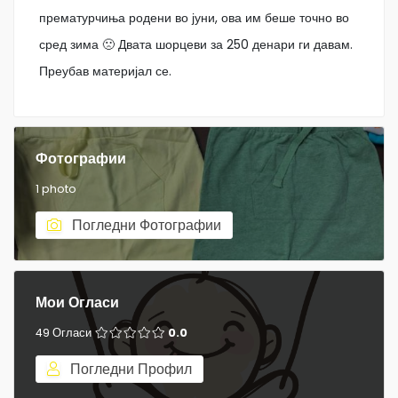
прематурчиња родени во јуни, ова им беше точно во
сред зима 🙁 Двата шорцеви за 250 денари ги давам.
Преубав материјал се.
Фотографии
1 photo
Погледни Фотографии
Мои Огласи
49 Огласи
0.0
Погледни Профил