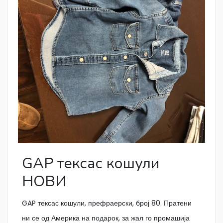
GAP тексас кошули
НОВИ
GAP тексас кошули, префраерски, број 80. Пратени
ни се од Америка на подарок, за жал го промашија