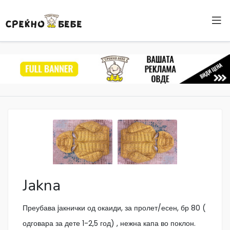
Jakna
Преубава jакнички од окаиди, за пролет/есен, бр 80 (
одговара за дете 1-2,5 год) , нежна капа во поклон.