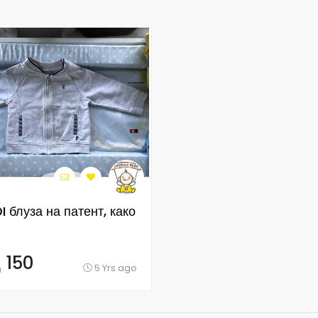
 блуза на патент, како
 150
5 Yrs ago