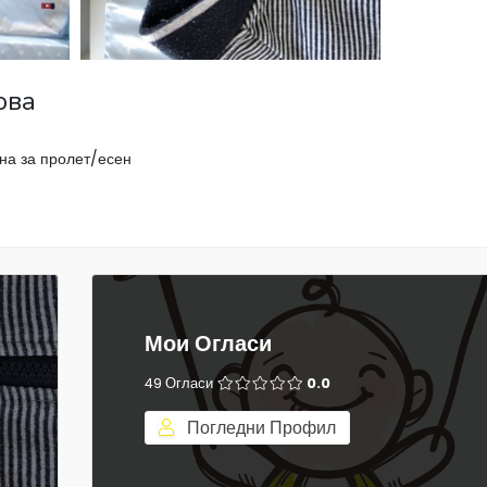
ова
чна за пролет/есен
Мои Огласи
49 Огласи
0.0
Погледни Профил