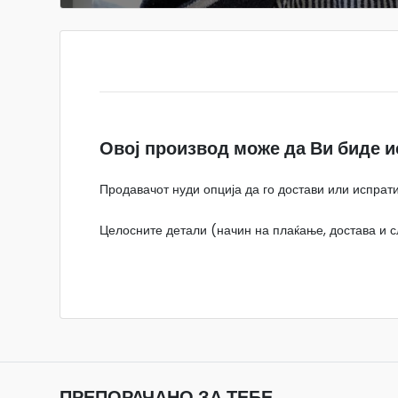
Овој производ може да Ви биде и
Продавачот нуди опција да го достави или испрати
Целосните детали (начин на плаќање, достава и сл
ПРЕПОРАЧАНО ЗА ТЕБЕ