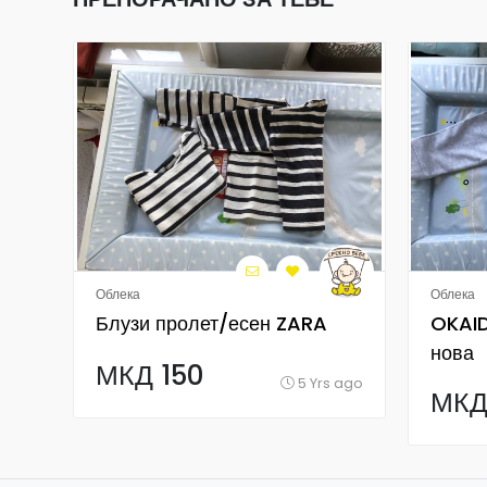
Облека
Облека
Блузи пролет/есен ZARA
OKAIDI
нова
МКД 150
5 Yrs ago
МКД