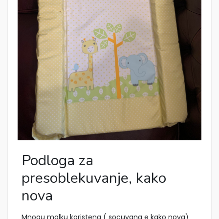
Podloga za
presoblekuvanje, kako
nova
Mnogu malku koristena ( socuvana e kako nova)