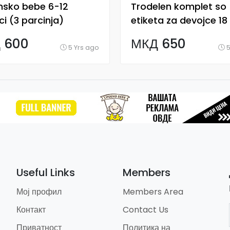
nsko bebe 6-12
Trodelen komplet so
i (3 parcinja)
etiketa za devojce 18
meseci
 600
МКД 650
5 Yrs ago
5
Useful Links
Members
Мој профил
Members Area
Контакт
Contact Us
Приватност
Политика на