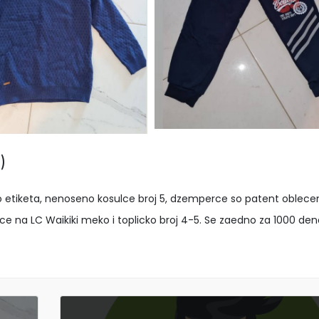
)
 so etiketa, nenoseno kosulce broj 5, dzemperce so patent oblece
na LC Waikiki meko i toplicko broj 4-5. Se zaedno za 1000 dena