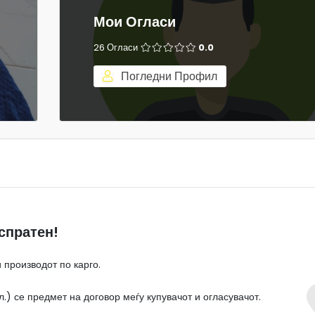
Мои Огласи
26 Огласи
0.0
Погледни Профил
спратен!
 производот по карго.
.) се предмет на договор меѓу купувачот и огласувачот.