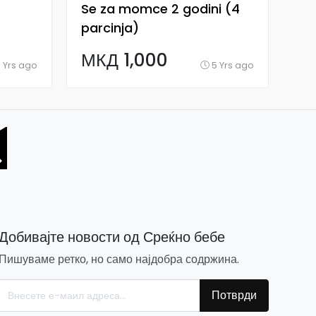
Se za momce 2 godini (4
Le
parcinja)
(4
МКД 1,000
М
 Yrs ago
5 Yrs ago
Добивајте новости од Среќно бебе
Пишуваме ретко, но само најдобра содржина.
Потврди