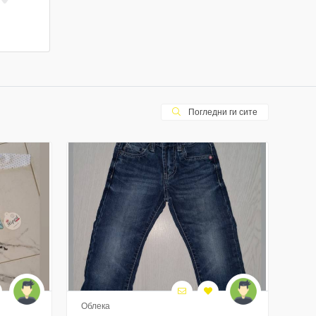
Погледни ги сите
Облека
Обл