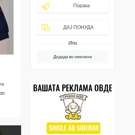
Порака
ДАЈ ПОНУДА
Или
Додади во омилени
no
ri.