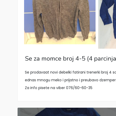
Se za momce broj 4-5 (4 parcinja
Se prodavaat novi debelki fatirani trenerki broj 4
ednas mnogu meko i prijatno i preubavo dzemperce 
Za info pisete na viber 076/60-60-35