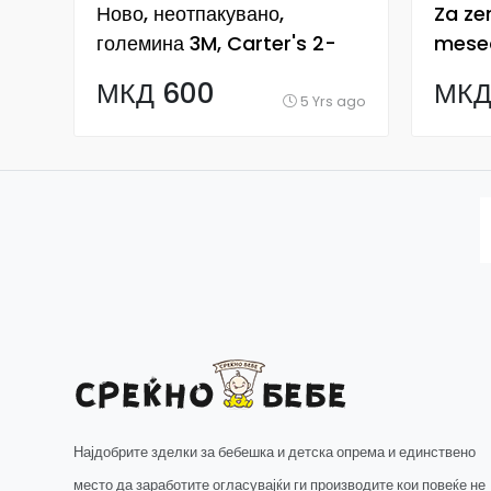
Ново, неотпакувано,
Za ze
големина 3M, Carter's 2-
mesec
Piece Easter Tee & Pant
МКД 600
МКД
Set
5 Yrs ago
Најдобрите зделки за бебешка и детска опрема и единствено
место да заработите огласувајќи ги производите кои повеќе не