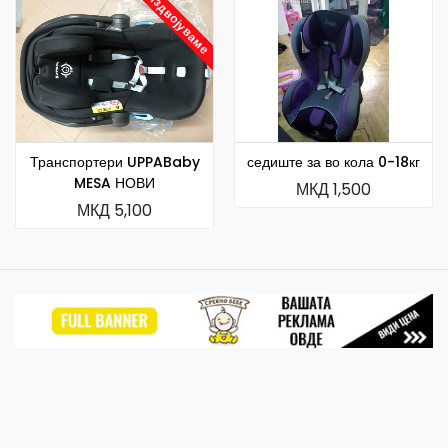
Издвојуваме
Транспортери UPPABaby
седиште за во кола 0-18кг
MESA НОВИ
МКД 1,500
МКД 5,100