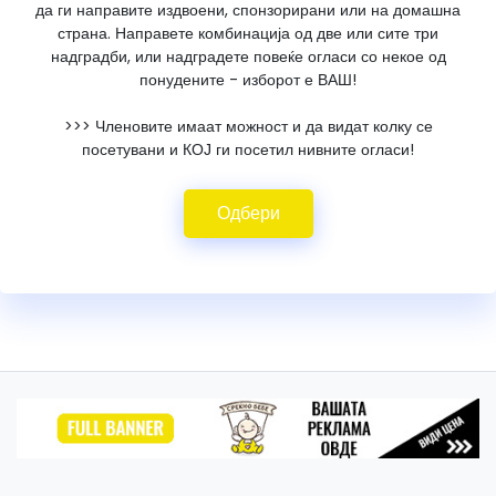
да ги направите издвоени, спонзорирани или на домашна
страна. Направете комбинација од две или сите три
надградби, или надградете повеќе огласи со некое од
понудените - изборот е ВАШ!
>>> Членовите имаат можност и да видат колку се
посетувани и КОЈ ги посетил нивните огласи!
Одбери