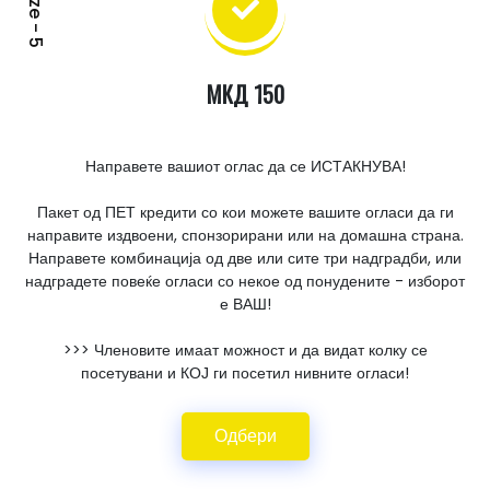
Bronze - 5
МКД 150
Направете вашиот оглас да се ИСТАКНУВА!
Пакет од ПЕТ кредити со кои можете вашите огласи да ги
направите издвоени, спонзорирани или на домашна страна.
Направете комбинација од две или сите три надградби, или
надградете повеќе огласи со некое од понудените - изборот
е ВАШ!
>>> Членовите имаат можност и да видат колку се
посетувани и КОЈ ги посетил нивните огласи!
Одбери