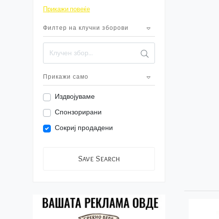
За надвор
Прикажи повеќе
9
Играчки
Филтер на клучни зборови
50+
Облека
4
За мама
Прикажи само
Издвојуваме
Спонзорирани
Сокриј продадени
Save Search