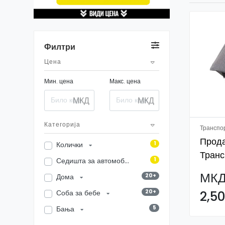
Филтри
Цена
Мин. цена
Макс. цена
МКД
МКД
Категорија
Транспо
Прод
1
Колички
Транс
1
Седишта за автомобил
Седиш
МК
20+
Дома
Неотп
20+
2,5
Соба за бебе
5
Бања
16