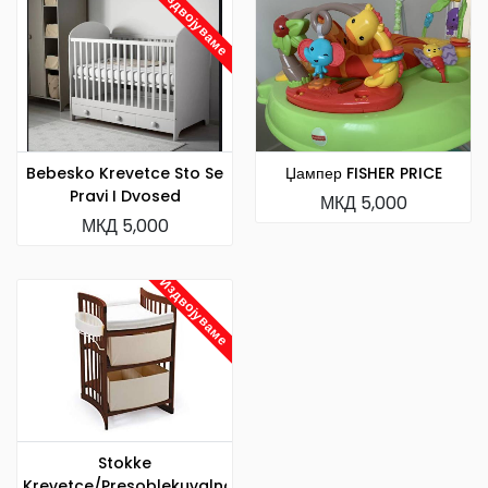
Издвојуваме
Bebesko Krevetce Sto Se
Џампер FISHER PRICE
Pravi I Dvosed
МКД 5,000
МКД 5,000
Издвојуваме
Stokke
Krevetce/presoblekuvalna