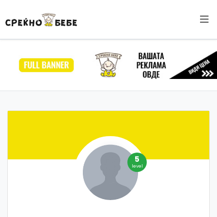
5
level