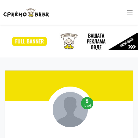
5
level