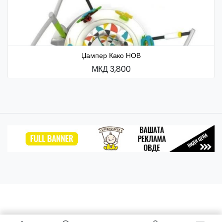
Џампер Како НОВ
МКД 3,800