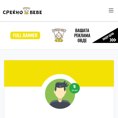
5
level