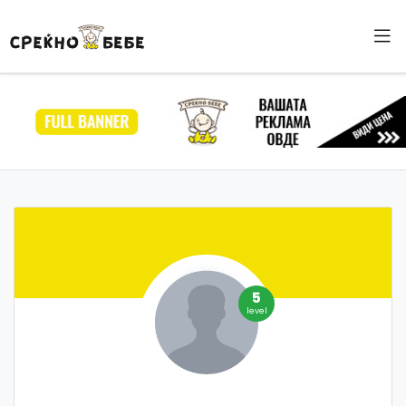
5
level