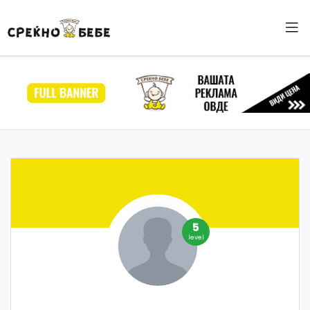
5
level