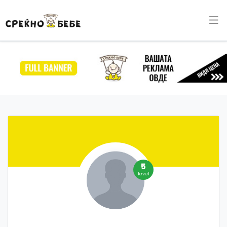
5
level