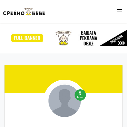
5
level