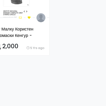
 Малку Користен
омаски Кенгур -
ка. Kengur - Nosilka
 2,000
5 Yrs ago