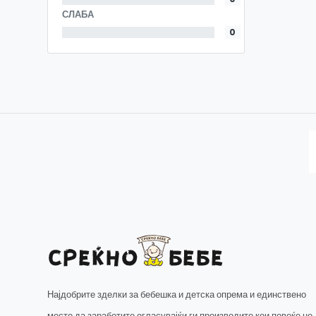
СЛАБА
0
Најдобрите зделки за бебешка и детска опрема и единствено
место да заработите огласувајќи ги производите кои повеќе не