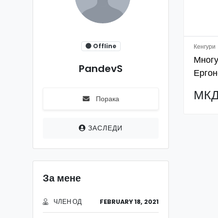
Offline
Кенгури
Многу
PandevS
Ергон
Носил
МКД
Порака
ЗАСЛЕДИ
За мене
ЧЛЕН ОД
FEBRUARY 18, 2021