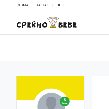
ДОМА
ЗА НАС
ЧПП
5
level