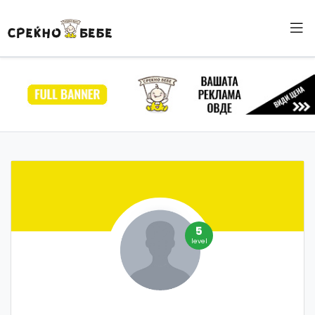
5
level