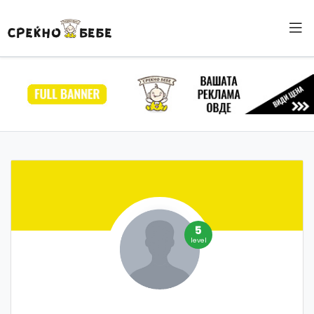
5
level