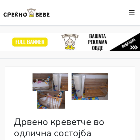
Дрвено креветче во
одлична состојба