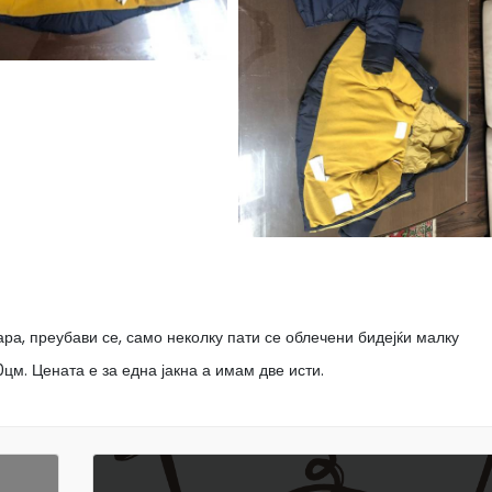
ара, преубави се, само неколку пати се облечени бидејќи малку
цм. Цената е за една јакна а имам две исти.