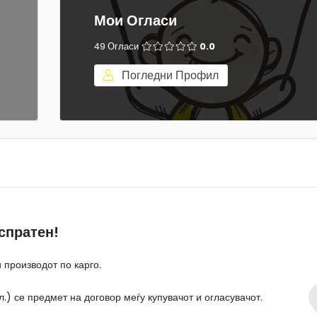
Мои Огласи
49 Огласи
0.0
Погледни Профил
спратен!
 производот по карго.
.) се предмет на договор меѓу купувачот и огласувачот.