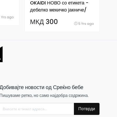
OKAIDI НОВО со етикета -
Ka
дебелко мекичко јакниче/
М
блуза за бебе
 Yrs ago
МКД 300
5 Yrs ago
Добивајте новости од Среќно бебе
Пишуваме ретко, но само најдобра содржина.
Потврди