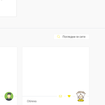
Погледни ги сите
Облека
Обл