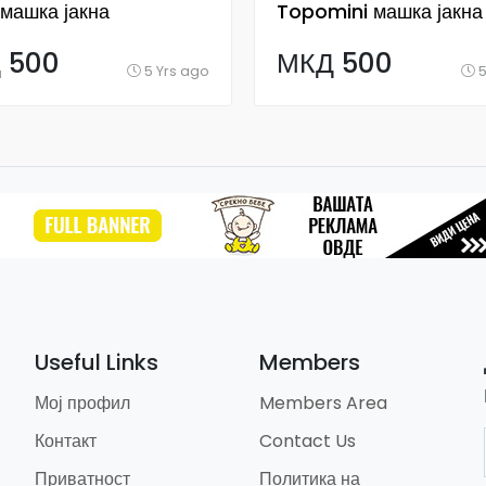
машка јакна
Topomini машка јакна
 500
МКД 500
5 Yrs ago
5
Useful Links
Members
Мој профил
Members Area
Контакт
Contact Us
Приватност
Политика на