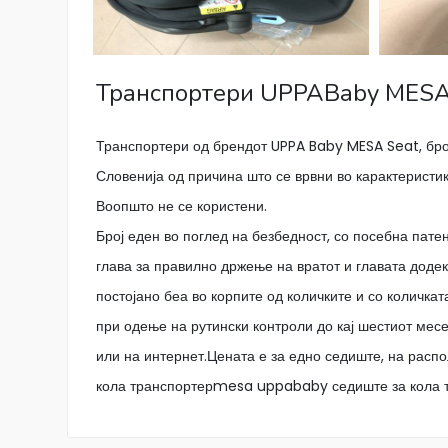
Транспортери UPPABaby MES
Транспортери од брендот UPPA Baby MESA Seat, број
Словенија од причина што се врвни во карактеристик
Воопшто не се користени.
Број еден во поглед на безбедност, со посебна пате
глава за правилно држење на вратот и главата додек
постојано беа во корпите од количките и со количкат
при одење на рутински контроли до кај шестиот м
или на интернет.Цената е за едно седиште, на рас
кола транспортерmesa uppababy седиште за кола 