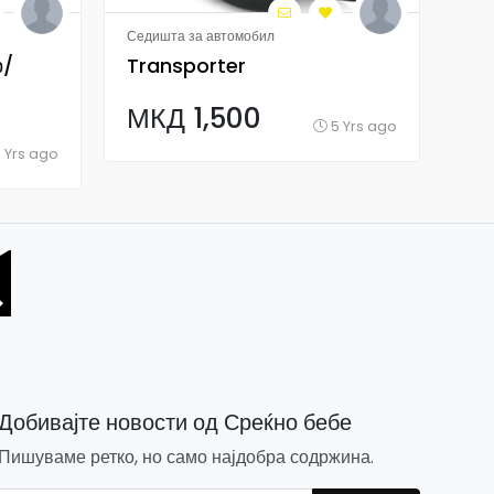
Седишта за автомобил
Сед
р/
Transporter
Se
ma
МКД 1,500
5 Yrs ago
М
 Yrs ago
Добивајте новости од Среќно бебе
Пишуваме ретко, но само најдобра содржина.