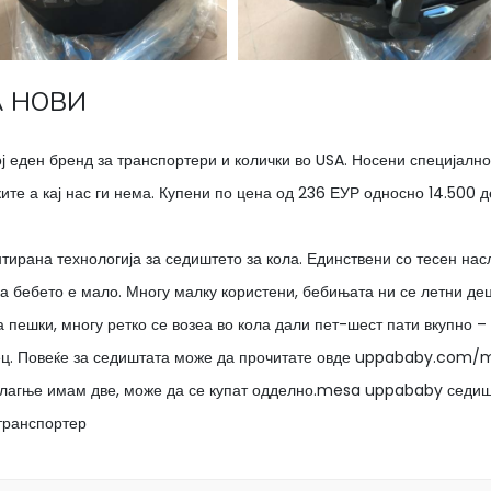
A НОВИ
 еден бренд за транспортери и колички во USA. Носени специјално
ите а кај нас ги нема. Купени по цена од 236 ЕУР односно 14.500 д
нтирана технологија за седиштето за кола. Единствени со тесен нас
а бебето е мало. Многу малку користени, бебињата ни се летни де
а пешки, многу ретко се возеа во кола дали пет-шест пати вкупно –
есец. Повеќе за седиштата може да прочитате овде uppababy.com
полагње имам две, може да се купат одделно.mesa uppababy седиш
транспортер