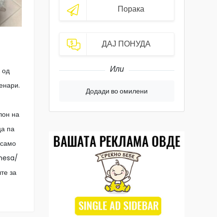
Порака
ДАЈ ПОНУДА
Или
 од
енари.
Додади во омилени
лон на
ца па
 само
/mesa/
те за