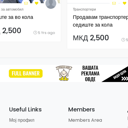
 за автомобил
Транспортери
те за во кола
Продавам транспорте
седиште за кола
 2,500
неотпакуван
5 Yrs ago
МКД 2,500
5
Useful Links
Members
Мој профил
Members Area