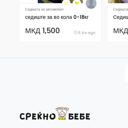
Седишта за автомобил
Седишта
седиште за во кола 0-18кг
Седиш
МКД 1,500
МКД
5 Yrs ago