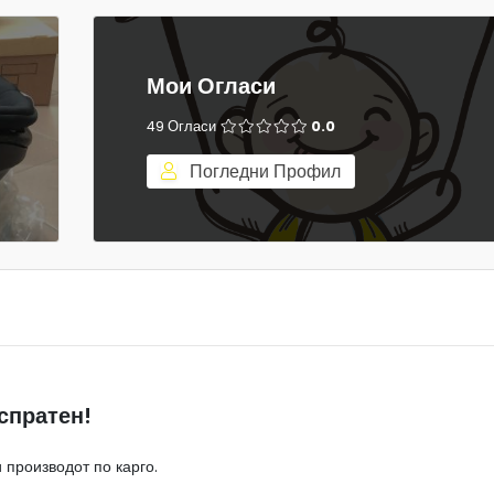
Мои Огласи
49 Огласи
0.0
Погледни Профил
спратен!
 производот по карго.