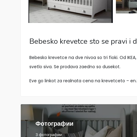
Bebesko krevetce sto se pravi i 
Bebesko krevetce na dve nivoa so tri fioki. Od IKE
svetlo siva. Se prodava zaedno so dusekot.
Eve go linkot za realnata cena na krevetceto – e
Фотографии
3 фотографии