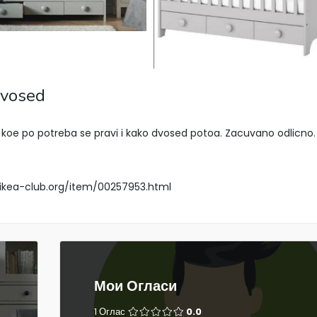
dvosed
A, koe po potreba se pravi i kako dvosed potoa. Zacuvano odlicno.
n.ikea-club.org/item/00257953.html
Мои Огласи
1 Оглас
0.0