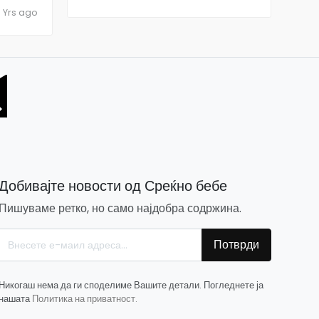
М
 Yrs ago
Добивајте новости од Среќно бебе
Пишуваме ретко, но само најдобра содржина.
Потврди
Никогаш нема да ги споделиме Вашите детали. Погледнете ја
нашата
Политика на приватност.