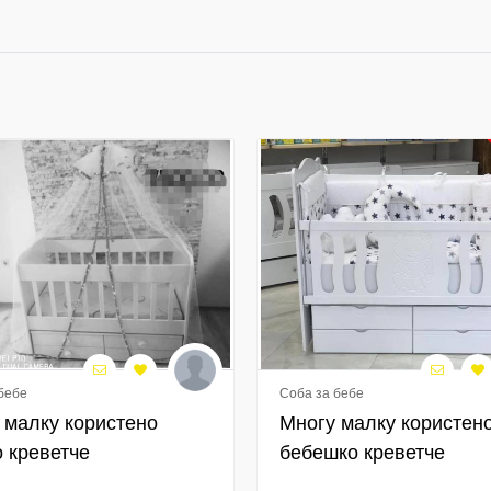
бебе
Соба за бебе
 малку користено
Многу малку користен
о креветче
бебешко креветче