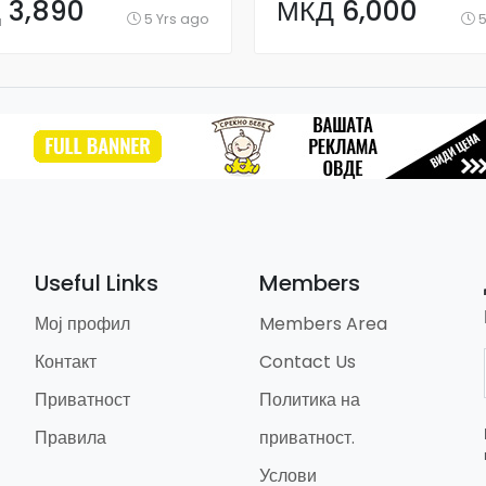
 3,890
МКД 6,000
5 Yrs ago
5
Useful Links
Members
Мој профил
Members Area
Контакт
Contact Us
Приватност
Политика на
Правила
приватност.
Услови