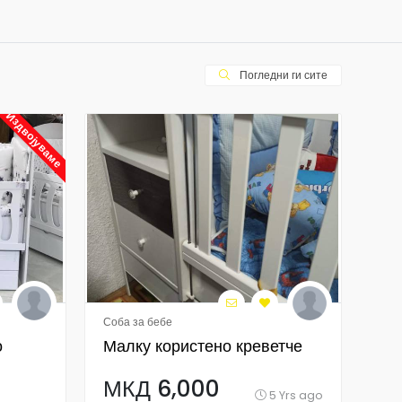
Погледни ги сите
Издвојуваме
Соба за бебе
Соба
о
Малку користено креветче
Кр
за
МКД 6,000
ду
5 Yrs ago