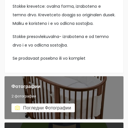
Stokke krevetce: ovalna forma, izraboteno e
temno drvo. Krevetceto doagja so originalen dusek.
Malku e koristeno i e vo odlicna sostojba.
Stokke presovlekuvalna- izrabotena e od temno
drvo i e vo odlicna sostojba.
Se prodavaat posebno ili vo komplet
Фотографии
2 фотографии
Погледни Фотографии