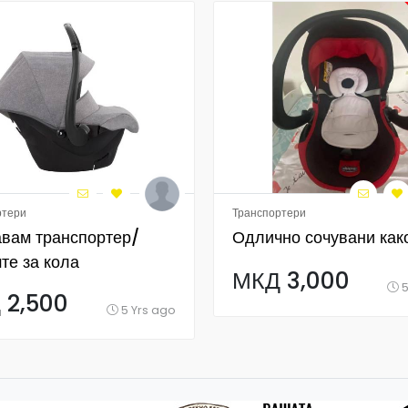
ртери
Транспортери
вам транспортер/
Одлично сочувани как
те за кола
МКД 3,000
акуван
5
 2,500
5 Yrs ago