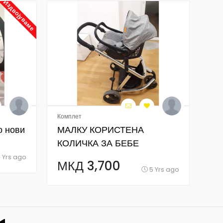
Издвојуваме
Комплет
Лет
о нови
МАЛКУ КОРИСТЕНА
Ле
КОЛИЧКА ЗА БЕБЕ
М
 Yrs ago
МКД 3,700
5 Yrs ago