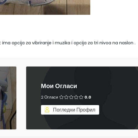
ima opcija za vibriranje i muzika i opcija za tri nivoa na naslon .
Мои Огласи
2 Огласи
0.0
Погледни Профил