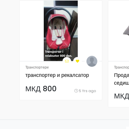
Транспортери
Транспо
транспортер и рекалсатор
Прода
седиш
МКД 800
неотп
5 Yrs ago
МКД