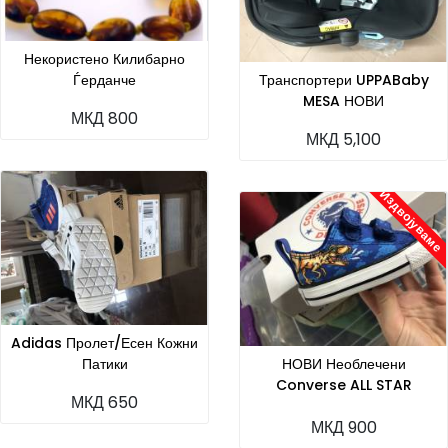
Некористено Килибарно
Ѓерданче
Транспортери UPPABaby
MESA НОВИ
МКД 800
МКД 5,100
Издвојуваме
Adidas Пролет/есен Кожни
Патики
НОВИ Необлечени
Converse ALL STAR
МКД 650
Dinoverse Патики
МКД 900