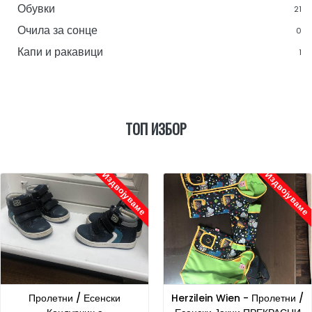
Обувки
21
Очила за сонце
0
Капи и ракавици
1
ТОП ИЗБОР
Издвојуваме
Издвојуваме
Пролетни / Есенски
Herzilein Wien - Пролетни /