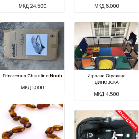
МКД 24,500
МКД 6,000
Релаксатор Chipolino Noah
Игрална Оградица
ЏИНОВСКА
МКД 1,000
МКД 4,500
Издвојуваме