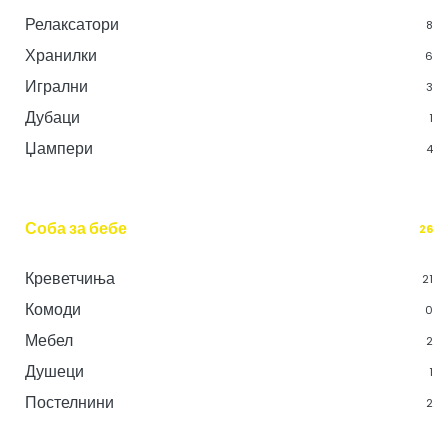
Релаксатори
8
Хранилки
6
Игрални
3
Дубаци
1
Џампери
4
Соба за бебе
26
Креветчиња
21
Комоди
0
Мебел
2
Душеци
1
Постелнини
2