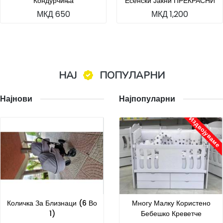
Кондурчиња
Есенски Јакни ПРЕКРАСНИ
МКД 650
МКД 1,200
НАЈ
ПОПУЛАРНИ
Најнови
Најпопуларни
Издвојуваме
Количка За Близнаци (6 Во
Многу Малку Користено
1)
Бебешко Креветче