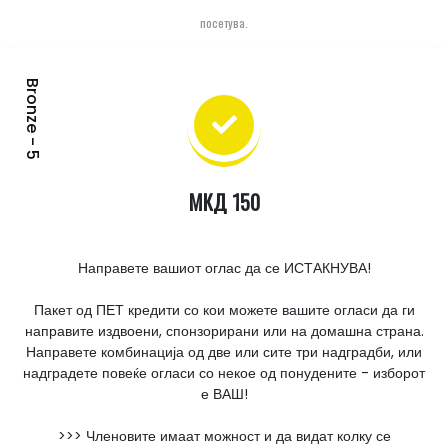
посетува.
Bronze - 5
МКД 150
Направете вашиот оглас да се ИСТАКНУВА!
Пакет од ПЕТ кредити со кои можете вашите огласи да ги
направите издвоени, спонзорирани или на домашна страна.
Направете комбинација од две или сите три надградби, или
надградете повеќе огласи со некое од понудените - изборот
е ВАШ!
>>> Членовите имаат можност и да видат колку се