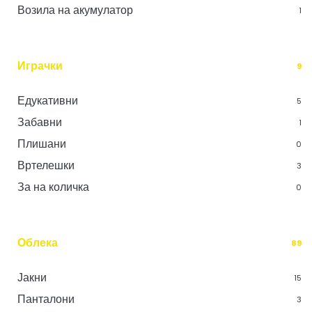
Возила на акумулатор
1
Играчки
9
Едукативни
5
Забавни
1
Плишани
0
Вртелешки
3
За на количка
0
Облека
89
Јакни
15
Панталони
3