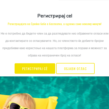
Регистрирај се!
Регистрацијата на Среќно бебе е бесплатна, а одзема само неколку минути!
Не е потребно да бидете член за да разгледувате низ објавените огласи или
да контактирате со огласувачите. Но, со членството ќе добиете бројни
придобивки како користење на нашата платформа за пораки и можност за
објава на неограничен број на огласи!
РЕГИСТРИРАЈ СЀ
ОБЈАВИ ОГЛАС