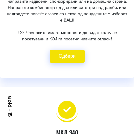
направите издвоени, спонзорирани или на домашна страна.
Направете комбинација од две или сите три надградби, или
надградете повеќе огласи со некое од понудените - изборот
е ВАШ!
>>> Членовите имаат можност и да видат колку се
посетувани и КОЈ ги посетил нивните огласи!
Одбери
Gold - 15
МКД 340