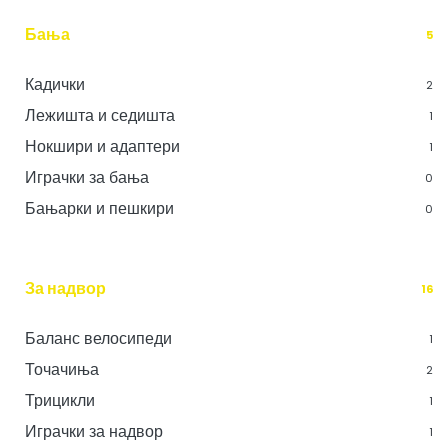
Бања
5
Кадички
2
Лежишта и седишта
1
Нокшири и адаптери
1
Играчки за бања
0
Бањарки и пешкири
0
За надвор
16
Баланс велосипеди
1
Точачиња
2
Трицикли
1
Играчки за надвор
1