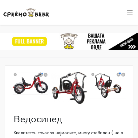
Ведосипед
Квалитетен точак за наjмалите, многу стабилен ( не а