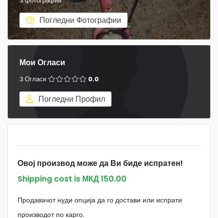
3 фотографии
Погледни Фотографии
Мои Огласи
3 Огласи
0.0
Погледни Профил
Овој производ може да Ви биде испратен!
Shipping cost is МКД 150.00
Продавачот нуди опција да го достави или испрати
производот по карго.