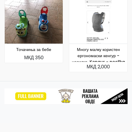
Точачиња за бебе
Многу малку користен
ергономаски кенгур -
МКД 350
носилка. Kengur - nosilka
МКД 2,000