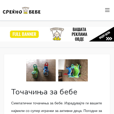
Точачиња за бебе
Симпатични точачиња за бебе. Израдувајте ги вашите
најмили со супер играчки за активни деца. Погодни за