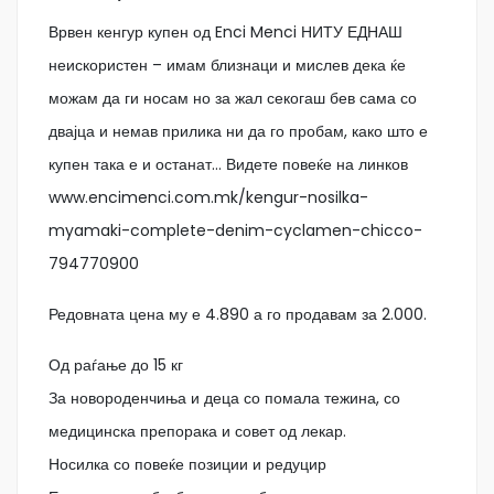
Врвен кенгур купен од Enci Menci НИТУ ЕДНАШ
неискористен – имам близнаци и мислев дека ќе
можам да ги носам но за жал секогаш бев сама со
двајца и немав прилика ни да го пробам, како што е
купен така е и останат… Видете повеќе на линков
www.encimenci.com.mk/kengur-nosilka-
myamaki-complete-denim-cyclamen-chicco-
794770900
Редовната цена му е 4.890 а го продавам за 2.000.
Од раѓање до 15 кг
За новороденчиња и деца со помала тежина, со
медицинска препорака и совет од лекар.
Носилка со повеќе позиции и редуцир