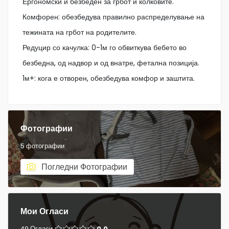
Ергономски и безбеден за грбот и колковите.
Комфорен: обезбедува правилно распределување на
тежината на грбот на родителите.
Редуцир со качулка: 0-1м го обвиткува бебето во
безбедна, од надвор и од внатре, фетална позиција.
1м+: кога е отворен, обезбедува комфор и заштита.
Фотографии
5 фотографии
Погледни Фотографии
Мои Огласи
49 Огласи
0.0