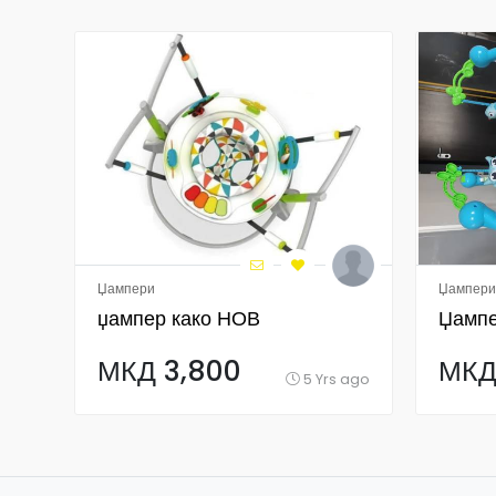
Џампери
Џампери
џампер како НОВ
Џампе
МКД 3,800
МКД
5 Yrs ago