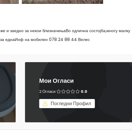
же и заедно за некои близначињаВо одлична состојба,многу малку
и за еднаИнф на мобилен 078 24 88 44 Велес
Мои Огласи
2 Огласи
0.0
Погледни Профил