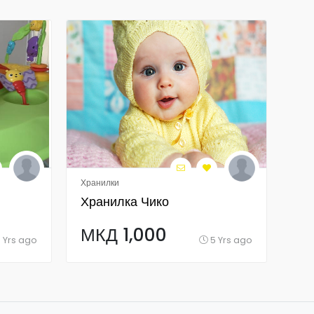
Хранилки
Рел
Хранилка Чико
Хр
МКД 1,000
М
 Yrs ago
5 Yrs ago