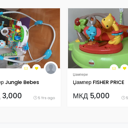
Џампери
р Jungle Bebes
Џампер FISHER PRICE
 3,000
МКД 5,000
5 Yrs ago
5