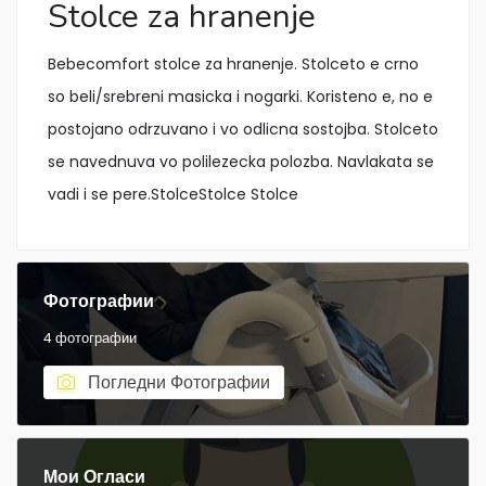
Stolce za hranenje
Bebecomfort stolce za hranenje. Stolceto e crno
so beli/srebreni masicka i nogarki. Koristeno e, no e
postojano odrzuvano i vo odlicna sostojba. Stolceto
se navednuva vo polilezecka polozba. Navlakata se
vadi i se pere.StolceStolce Stolce
Фотографии
4 фотографии
Погледни Фотографии
Мои Огласи